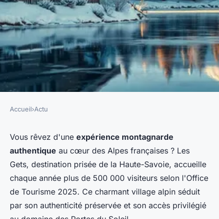
Accueil
›
Actu
ACTU
Chalets à louer à les Gets : un
Vous rêvez d'une
expérience montagnarde
authentique
au cœur des Alpes françaises ? Les
séjour inoubliable vous attend
Gets, destination prisée de la Haute-Savoie, accueille
!
chaque année plus de 500 000 visiteurs selon l'Office
de Tourisme 2025. Ce charmant village alpin séduit
Clément
•
12 décembre 2025
•
7 min de lecture
par son authenticité préservée et son accès privilégié