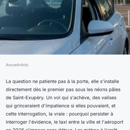
Accueil
›
Actu
ACTU
Pourquoi choisir un taxi
La question ne patiente pas à la porte, elle s'installe
directement dès le premier pas sous les néons pâles
aéroport Lyon Saint-Exupéry
de Saint-Exupéry. Un vol qui s'achève, des valises
pour vos déplacements en
qui grinceraient d'impatience si elles pouvaient, et
2026 ?
cette interrogation, la vraie : pourquoi persister à
interroger l'évidence, le taxi entre la ville et l'aéroport
Clément
•
27 février 2026
•
10 min de lecture