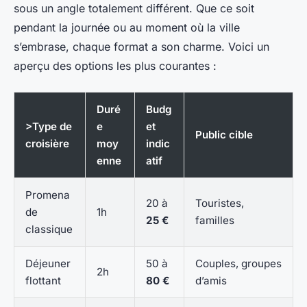
sous un angle totalement différent. Que ce soit
pendant la journée ou au moment où la ville
s’embrase, chaque format a son charme. Voici un
aperçu des options les plus courantes :
Duré
Budg
>Type de
e
et
Public cible
croisière
moy
indic
enne
atif
Promena
20 à
Touristes,
de
1h
25 €
familles
classique
Déjeuner
50 à
Couples, groupes
2h
flottant
80 €
d’amis