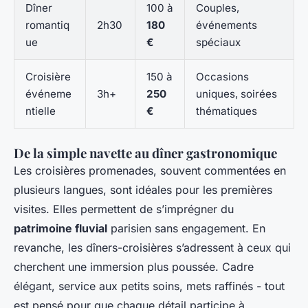
Dîner
100 à
Couples,
romantiq
2h30
180
événements
ue
€
spéciaux
Croisière
150 à
Occasions
événeme
3h+
250
uniques, soirées
ntielle
€
thématiques
De la simple navette au dîner gastronomique
Les croisières promenades, souvent commentées en
plusieurs langues, sont idéales pour les premières
visites. Elles permettent de s’imprégner du
patrimoine fluvial
parisien sans engagement. En
revanche, les dîners-croisières s’adressent à ceux qui
cherchent une immersion plus poussée. Cadre
élégant, service aux petits soins, mets raffinés - tout
est pensé pour que chaque détail participe à