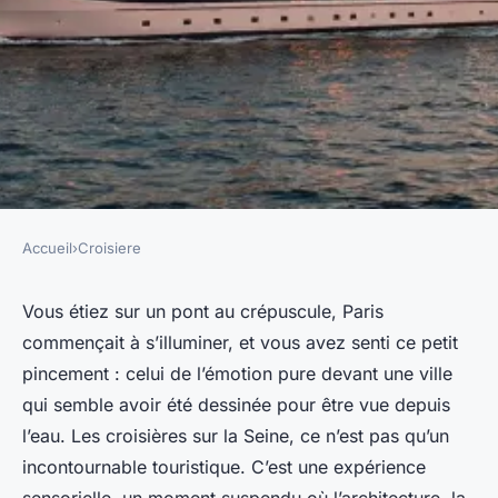
Accueil
›
Croisiere
CROISIERE
Découvrez des croisières
Vous étiez sur un pont au crépuscule, Paris
commençait à s’illuminer, et vous avez senti ce petit
parisiennes exceptionnelles à
pincement : celui de l’émotion pure devant une ville
bord
qui semble avoir été dessinée pour être vue depuis
l’eau. Les croisières sur la Seine, ce n’est pas qu’un
Ludmilla
•
17/03/2026 18:41
•
10 min de lecture
incontournable touristique. C’est une expérience