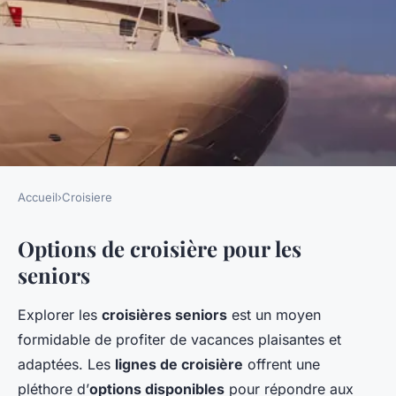
Accueil
›
Croisiere
CROISIERE
Options de croisière pour les
Guide pratique de la croisière
seniors
pour les seniors
Explorer les
croisières seniors
est un moyen
Clément
•
7 mars 2025
•
5 min de lecture
formidable de profiter de vacances plaisantes et
adaptées. Les
lignes de croisière
offrent une
pléthore d’
options disponibles
pour répondre aux