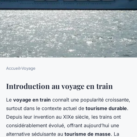
Accueil
›
Voyage
VOYAGE
Introduction au voyage en train
Les voyages en train : une
alternative au tourisme de
Le
voyage en train
connaît une popularité croissante,
masse ?
surtout dans le contexte actuel de
tourisme durable
.
Depuis leur invention au XIXe siècle, les trains ont
Clément
•
20 mars 2025
•
7 min de lecture
considérablement évolué, offrant aujourd’hui une
alternative séduisante au
tourisme de masse
. La