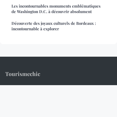
Les incontournables monuments emblématiques
de Washington D.C. à découvrir absolument
Découverte des joyaux culturels de Bordeaux :
incontournable à explorer
Tourismechic
500 destinations pour renouer avec l'âge d'or du voyage.
Accueil
Mentions légales
Contact
© 2026 Tourismechic. Tous droits réservés.