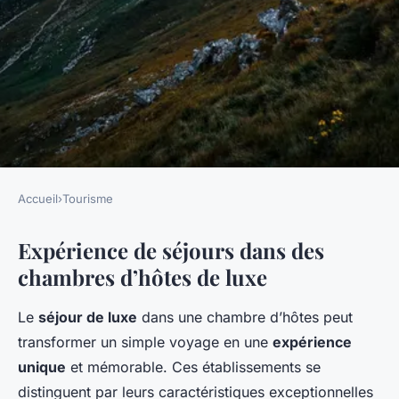
Accueil
›
Tourisme
TOURISME
Expérience de séjours dans des
Les chambres d'hôtes de luxe
chambres d’hôtes de luxe
pour un séjour d'exception
Le
séjour de luxe
dans une chambre d’hôtes peut
Clément
•
12 mars 2025
•
5 min de lecture
transformer un simple voyage en une
expérience
unique
et mémorable. Ces établissements se
distinguent par leurs caractéristiques exceptionnelles