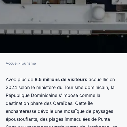
Accueil
›
Tourisme
TOURISME
Quoi voir en république
Avec plus de
8,5 millions de visiteurs
accueillis en
2024 selon le ministère du Tourisme dominicain, la
dominicaine : un guide des
République Dominicaine s'impose comme la
incontournables
destination phare des Caraïbes. Cette île
enchanteresse dévoile une mosaïque de paysages
Clément
•
6 novembre 2025
•
5 min de lecture
époustouflants, des plages immaculées de Punta