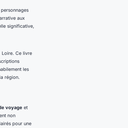
 personnages
arrative aux
le significative,
Loire. Ce livre
scriptions
abilement les
la région.
de voyage
et
sent non
lairés pour une