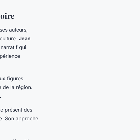
Loire
 ses auteurs,
 culture.
Jean
arratif qui
xpérience
ux figures
 de la région.
.
 le présent des
ne. Son approche