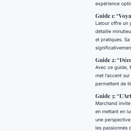
expérience opti
Guide 1: “Voy
Latour offre un
détaille minuti
et pratiques. Sa
significativement
Guide 2: “Déco
Avec ce guide, 
met l’accent su
permettent de tir
Guide 3: “L’Ar
Marchand invit
en mettant en lu
une perspective
les passionnés d