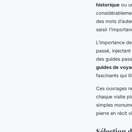
Clément
•
19 mars 2025
•
6 min de lecture
historique
ou un
considérablemen
des mots d’auteu
saisir l’importa
L’importance de
passé, injectant
des guides pass
guides de voy
fascinants qui i
Ces ouvrages ne 
chaque visite pl
simples monumen
pierre en récit v
Sélection d