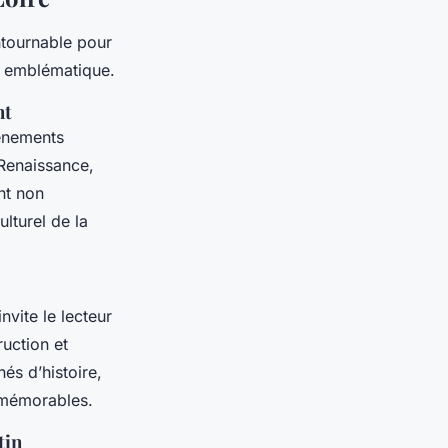
tournable pour
n emblématique.
nt
vénements
Renaissance,
nt non
lturel de la
nvite le lecteur
ruction et
és d’histoire,
s mémorables.
tin