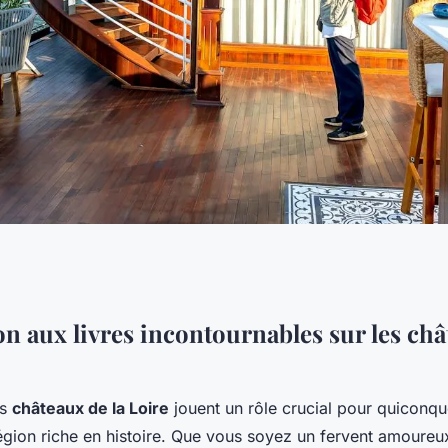
t de visiter les
n aux livres incontournables sur les châ
es
châteaux de la Loire
jouent un rôle crucial pour quiconqu
région riche en histoire. Que vous soyez un fervent amoure