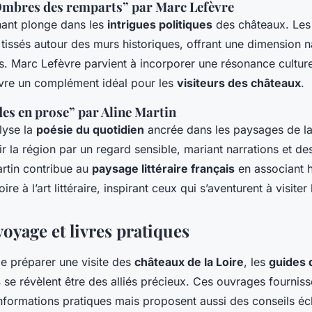
 Ombres des remparts” par Marc Lefèvre
ant plonge dans les
intrigues politiques
des châteaux. Les
tissés autour des murs historiques, offrant une dimension n
es. Marc Lefèvre parvient à incorporer une résonance culturel
livre un complément idéal pour les
visiteurs des châteaux
.
des en prose” par Aline Martin
lyse la
poésie du quotidien
ancrée dans les paysages de la 
ir la région par un regard sensible, mariant narrations et de
artin contribue au
paysage littéraire français
en associant h
re à l’art littéraire, inspirant ceux qui s’aventurent à visiter 
oyage et livres pratiques
 de préparer une visite des
châteaux de la Loire
, les
guides 
s
se révèlent être des alliés précieux. Ces ouvrages fournis
nformations pratiques mais proposent aussi des conseils éc