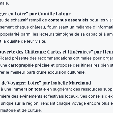
male.
ager en Loire” par Camille Latour
 guide exhaustif rempli de
contenus essentiels
pour les visi
eusement chaque château, fournissant un mélange d’informati
 popularité parmi les lecteurs témoigne de sa capacité à am
 la qualité de leur visite.
uverte des Châteaux: Cartes et Itinéraires” par Hen
Picard présente des
recommandations optimales
pour organi
r une
cartographie précise
et propose des itinéraires bien s
er le meilleur parti d’une excursion culturelle.
t de Voyager: Loire” par Isabelle Marchand
e à une
immersion totale
en suggérant des ressources suppl
mière des événements et festivals locaux. Ses conseils d’e
 unique sur la région, rendant chaque voyage encore plus e
’histoire et de culture.