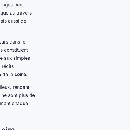
vrages peut
ique au travers
ais aussi de
eurs dans le
es constituent
re aux simples
 récits
e de la
Loire
.
lieux, rendant
x ne sont plus de
rmant chaque
Loire