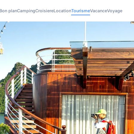
Bon plan
Camping
Croisiere
Location
Tourisme
Vacance
Voyage