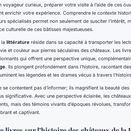
 voyageur curieux, préparer votre visite à l’aide de ces ou
t enrichir votre expérience. Comprendre le contexte histor
rs spécialisés permet non seulement de susciter l’intérêt, m
nce culturelle de ces bâtisses majestueuses.
 la
littérature
réside dans sa capacité à transporter les lect
 vie et couleur aux pierres séculaires des châteaux. Les livr
ionnants qui offrent une perspective unique, complémentai
age
. Ils plongent profondément dans l’histoire, racontant des
lluminent les légendes et les drames vécus à travers l’histoir
se contentent pas d’informer; ils magnifient la beauté des 
us significative. Avec une perspective éclairée, les château
ts, mais des témoins vivants d’époques révolues, transfo
ibrant et captivant.
e livres sur l’histoire des châteaux de la 