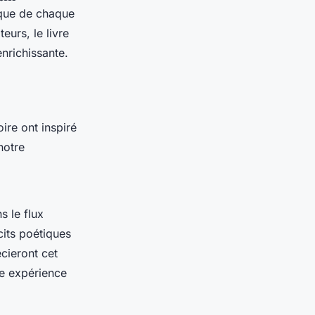
ique de chaque
teurs, le livre
enrichissante.
oire ont inspiré
notre
ns le flux
cits poétiques
cieront cet
ne expérience