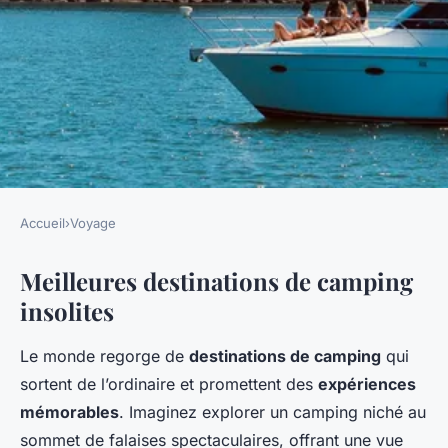
Accueil
›
Voyage
VOYAGE
Meilleures destinations de camping
Destinations de camping
insolites
insolites qui vous feront rêver
Le monde regorge de
destinations de camping
qui
Clément
•
23 mars 2025
•
4 min de lecture
sortent de l’ordinaire et promettent des
expériences
mémorables
. Imaginez explorer un camping niché au
sommet de falaises spectaculaires, offrant une vue