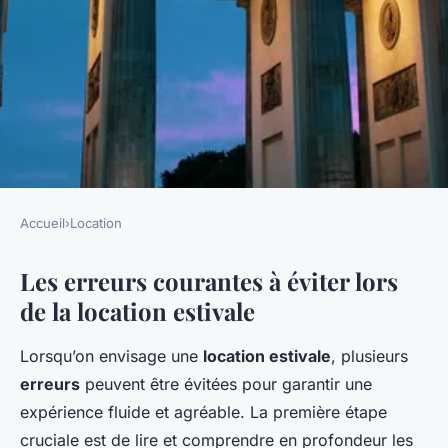
Accueil
›
Location
LOCATION
Les erreurs courantes à éviter lors
Les erreurs à éviter lors de la
de la location estivale
location estivale
Lorsqu’on envisage une
location estivale
, plusieurs
Clément
•
9 mars 2025
•
6 min de lecture
erreurs
peuvent être évitées pour garantir une
expérience fluide et agréable. La première étape
cruciale est de lire et comprendre en profondeur les