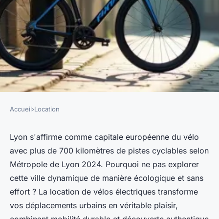
Accueil
›
Location
LOCATION
Location de vélo électrique à
Lyon s'affirme comme capitale européenne du vélo
avec plus de 700 kilomètres de pistes cyclables selon
lyon : les meilleurs conseils
Métropole de Lyon 2024. Pourquoi ne pas explorer
pratiques
cette ville dynamique de manière écologique et sans
effort ? La location de vélos électriques transforme
Callista
•
11/03/2026 19:01
•
8 min de lecture
vos déplacements urbains en véritable plaisir,