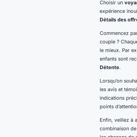
Choisir un
voya
expérience inou
Détails des off
Commencez par
couple ? Chaque
le mieux. Par e
enfants sont re
Détente
.
Lorsqu’on souha
les avis et tém
indications préc
points d’attentio
Enfin, veillez à 
combinaison de p