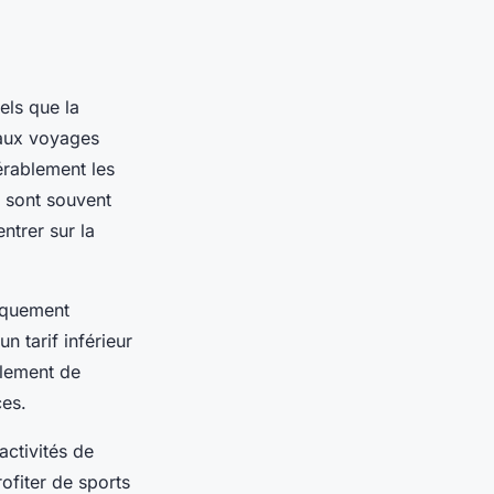
ls que la
 aux voyages
érablement les
és sont souvent
ntrer sur la
iquement
n tarif inférieur
ulement de
ces.
activités de
ofiter de sports