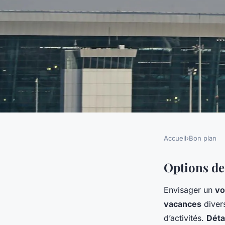
Accueil
›
Bon plan
BON PLAN
Échapper à la routi
Options de
Envisager un
vo
tout compris
vacances
divers
d’activités.
Déta