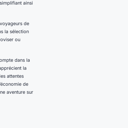
implifiant ainsi
x voyageurs de
s la sélection
roviser ou
compte dans la
 apprécient la
des attentes
 l’économie de
une aventure sur