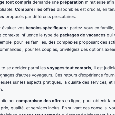
ge tout compris
demande une
préparation
minutieuse afin
bliable.
Comparer les offres
disponibles est crucial, en te
res
proposés par différents prestataires.
 évaluer vos
besoins spécifiques
: partez-vous en famille,
 contexte influence le type de
packages de vacances
qui 
xemple, pour les familles, des complexes proposant des acti
commandés ; pour les couples, privilégiez des options axées
ite se décider parmi les
voyages tout compris
, il est judi
oignages d’autres voyageurs. Ces retours d’expérience fourn
ieuses sur les aspects pratiques, la qualité des services, et 
n.
anticiper
comparaison des offres
en ligne, pour obtenir la 
rix, qualité, et services inclus. En suivant ces conseils, 