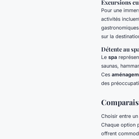
Excursions cu
Pour une immers
activités inclue
gastronomiques, 
sur la destinati
Détente au sp
Le
spa
représent
saunas, hammam
Ces
aménagem
des préoccupati
Comparaiso
Choisir entre u
Chaque option 
offrent commodit