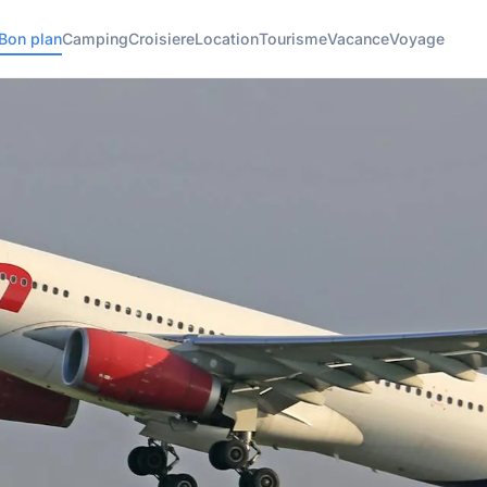
Bon plan
Camping
Croisiere
Location
Tourisme
Vacance
Voyage