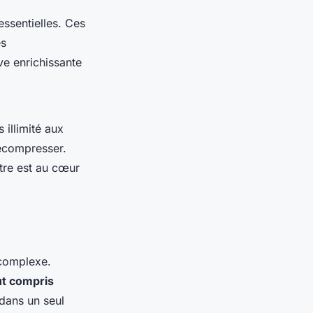
essentielles. Ces
es
ive enrichissante
 illimité aux
écompresser.
tre est au cœur
complexe.
t compris
 dans un seul