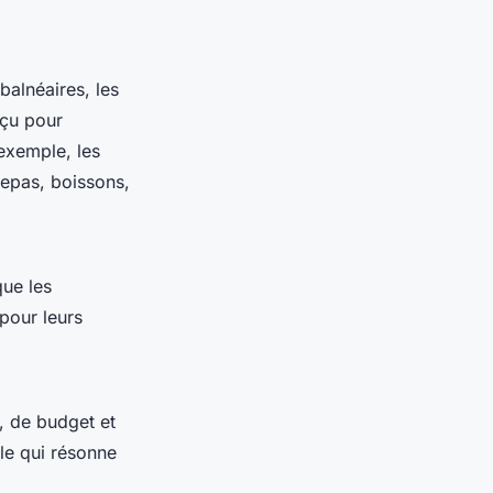
alnéaires, les
nçu pour
exemple, les
repas, boissons,
que les
 pour leurs
, de budget et
lle qui résonne