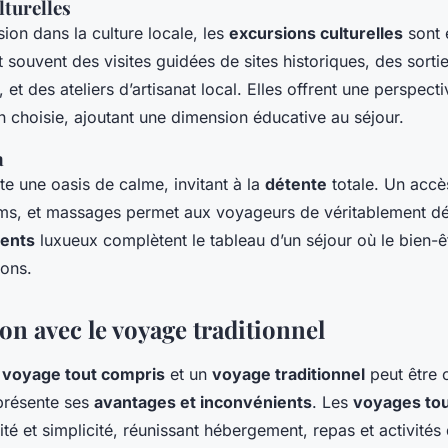
lturelles
ion dans la culture locale, les
excursions culturelles
sont 
nt souvent des visites guidées de sites historiques, des sorti
et des ateliers d’artisanat local. Elles offrent une perspect
on choisie, ajoutant une dimension éducative au séjour.
a
e une oasis de calme, invitant à la
détente
totale. Un accès
s, et massages permet aux voyageurs de véritablement d
ents
luxueux complètent le tableau d’un séjour où le bien-ê
ons.
n avec le voyage traditionnel
n
voyage tout compris
et un
voyage traditionnel
peut être 
présente ses
avantages et inconvénients
. Les
voyages tou
é et simplicité, réunissant hébergement, repas et activités