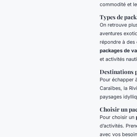
Clément
•
27 février 2025
•
5 min de lecture
commodité et le
Types de pack
On retrouve plu
aventures exoti
répondre à des e
packages de v
et activités naut
Destinations 
Pour échapper à
Caraïbes, la Riv
paysages idylli
Choisir un pa
Pour choisir un
d’activités. Pre
avec vos besoin