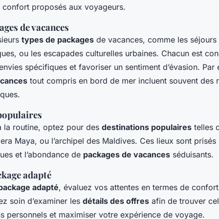
 confort proposés aux voyageurs.
ages de vacances
sieurs
types de packages
de vacances, comme les séjours b
ques, ou les escapades culturelles urbaines. Chacun est co
nvies spécifiques et favoriser un sentiment d’évasion. Par 
acances
tout compris en bord de mer incluent souvent des 
iques.
populaires
 la routine, optez pour des
destinations populaires
telles 
iera Maya, ou l’archipel des Maldives. Ces lieux sont prisés
ques et l’abondance de
packages de vacances
séduisants.
ckage adapté
package adapté
, évaluez vos attentes en termes de confort
nez soin d’examiner les
détails des offres
afin de trouver ce
s personnels et maximiser votre expérience de voyage.