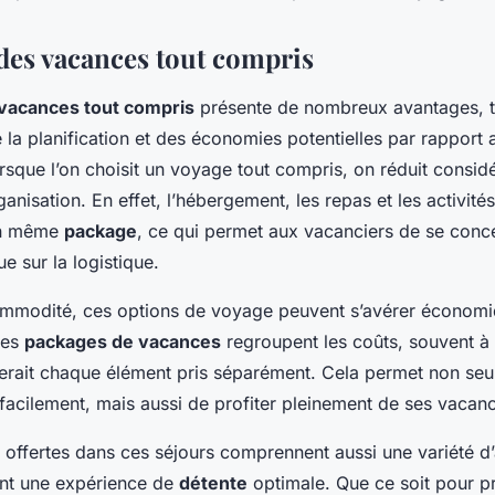
des vacances tout compris
vacances tout compris
présente de nombreux avantages, te
e la planification et des économies potentielles par rapport
orsque l’on choisit un voyage tout compris, on réduit consid
rganisation. En effet, l’hébergement, les repas et les activit
un même
package
, ce qui permet aux vacanciers de se conce
ue sur la logistique.
ommodité, ces options de voyage peuvent s’avérer économ
Les
packages de vacances
regroupent les coûts, souvent à u
terait chaque élément pris séparément. Cela permet non se
facilement, mais aussi de profiter pleinement de ses vacan
offertes dans ces séjours comprennent aussi une variété d’
tant une expérience de
détente
optimale. Que ce soit pour pr